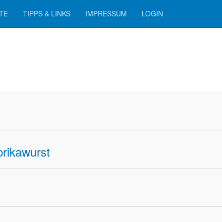
ATE
TIPPS & LINKS
IMPRESSUM
LOGIN
prikawurst