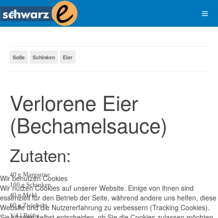
Soße
Schinken
Eier
Verlorene Eier
(Bechamelsauce)
Zutaten:
40 g Margarine
Wir benutzen Cookies
100 g Schinken
Wir nutzen Cookies auf unserer Website. Einige von ihnen sind
40 g Mehl
essenziell für den Betrieb der Seite, während andere uns helfen, diese
60 g Zwiebeln
Website und die Nutzererfahrung zu verbessern (Tracking Cookies).
1/4 l Brühe
Sie können selbst entscheiden, ob Sie die Cookies zulassen möchten.