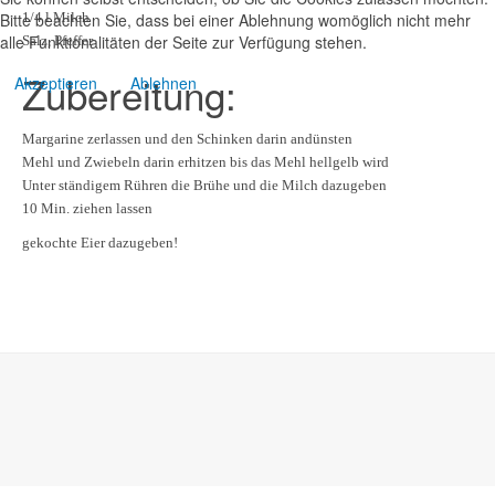
Bitte beachten Sie, dass bei einer Ablehnung womöglich nicht mehr
1/4 l Milch
alle Funktionalitäten der Seite zur Verfügung stehen.
Salz, Pfeffer
Zubereitung:
Akzeptieren
Ablehnen
Margarine zerlassen und den Schinken darin andünsten
Mehl und Zwiebeln darin erhitzen bis das Mehl hellgelb wird
Unter ständigem Rühren die Brühe und die Milch dazugeben
10 Min. ziehen lassen
gekochte Eier dazugeben!